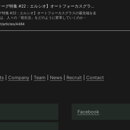
【ICTスタートアップリーグ特集 #22：エルシオ】オートフォーカスグラスの最先端を走るプロフェッショナル集団は、人々の「視生活」をどのように変革していくのか - TOMORUBA (トモルバ) - 事業を活性化するメディア
グ特集 #22：エルシオ】オートフォーカスグラスの最先端を走
は、人々の「視生活」をどのように変革していくのか -
バ) は、事業を創るビジネスパーソンのための「事業を活性化するメ
et/articles/4484
る業界のスタートアップ・中小企業・大手企業から地方自治
資金提供・共同研究などの様々な情報や事業を創るためのノウ
ます。
ts
 | 
Company
 | 
Team
 | 
News
 | 
Recruit
 | 
Contact
Facebook