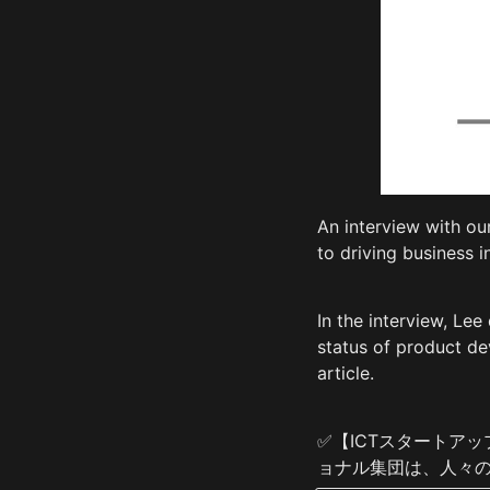
An interview with o
to driving business i
In the interview, Le
status of product dev
article.
✅【ICTスタートア
ョナル集団は、人々