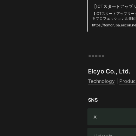
【ICTスタートアップリー
るプロフェッショナル集団
TOMORUBA (トモル
https://tomoruba.eiicon.n
ディア」。全国各地あらゆ
体・大学まで、資金調達・
ハウ情報などを配信してい
=====
Elcyo Co., Ltd.
Technology
 | 
Produc
SNS
X