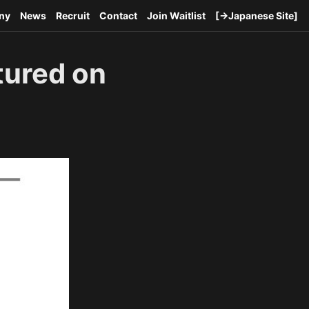
ny
News
Recruit
Contact
Join Waitlist
[→Japanese Site]
tured on